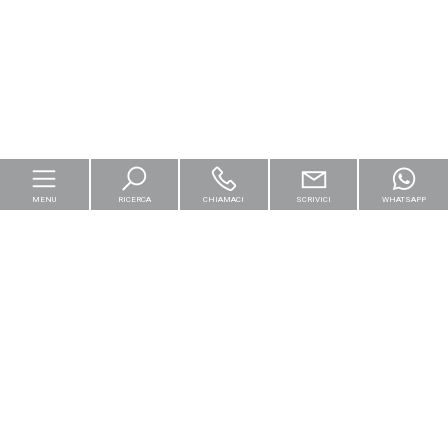
MENU
RICERCA
CHIAMACI
SCRIVICI
WHATSAPP
Home
Per le imprese
Logistica & Capital Market