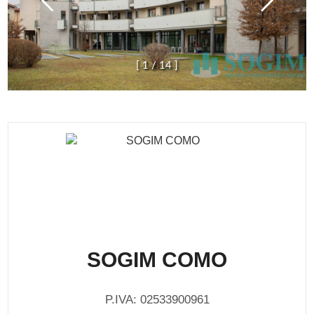
[
1
/
1
4
]
SOGIM COMO
P.IVA: 02533900961