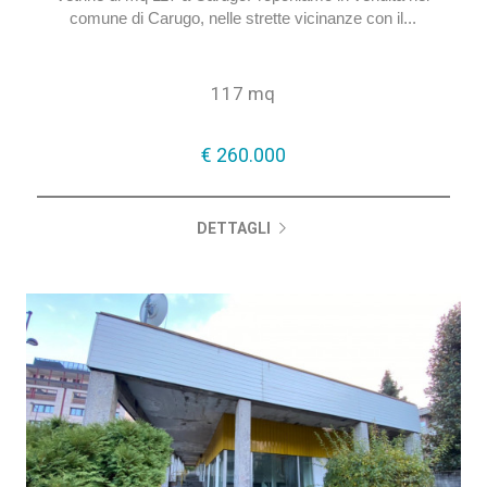
Negozio in vendita a Carugo Negozio con due ampie
vetrine di mq 117 a CarugoProponiamo in vendita nel
comune di Carugo, nelle strette vicinanze con il...
117 mq
€ 260.000
DETTAGLI