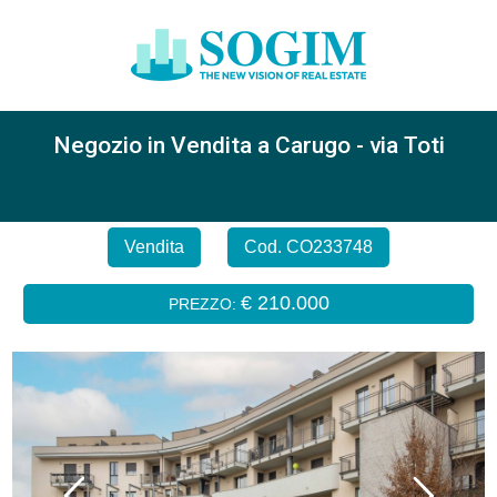
Negozio in Vendita a Carugo - via Toti
Vendita
Cod. CO233748
€ 210.000
PREZZO: