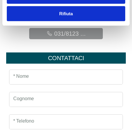
P.IVA: 02533900961
Rifiuta
como@sogim.it
031/8123 ...
CONTATTACI
* Nome
Cognome
* Telefono