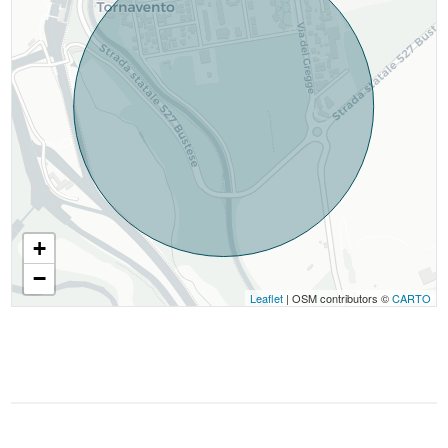
+
−
Leaflet
| OSM contributors ©
CARTO