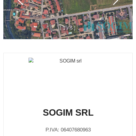
[
1
/
5
]
SOGIM SRL
P.IVA: 06407680963