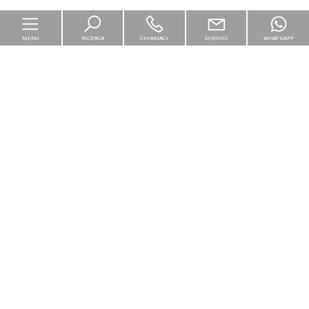
MENU
RICERCA
CHIAMACI
SCRIVICI
WHATSAPP
Home
Per le imprese
Logistica & Capital Market
Residenziali
[+]
Cantieri e Nuove Costruzioni
Valutazioni Immobili
[+]