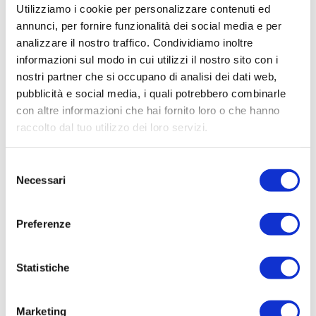
Utilizziamo i cookie per personalizzare contenuti ed
annunci, per fornire funzionalità dei social media e per
CONTATTACI
analizzare il nostro traffico. Condividiamo inoltre
informazioni sul modo in cui utilizzi il nostro sito con i
nostri partner che si occupano di analisi dei dati web,
* Nome
pubblicità e social media, i quali potrebbero combinarle
con altre informazioni che hai fornito loro o che hanno
raccolto dal tuo utilizzo dei loro servizi.
Cognome
Selezione
Necessari
del
* Telefono
consenso
Preferenze
* Email
Statistiche
* Di quali informazioni hai bisogno?
Marketing