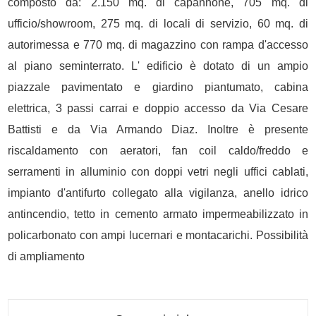
composto da: 2.150 mq. di capannone, 705 mq. di
ufficio/showroom, 275 mq. di locali di servizio, 60 mq. di
autorimessa e 770 mq. di magazzino con rampa d'accesso
al piano seminterrato. L' edificio è dotato di un ampio
piazzale pavimentato e giardino piantumato, cabina
elettrica, 3 passi carrai e doppio accesso da Via Cesare
Battisti e da Via Armando Diaz. Inoltre è presente
riscaldamento con aeratori, fan coil caldo/freddo e
serramenti in alluminio con doppi vetri negli uffici cablati,
impianto d'antifurto collegato alla vigilanza, anello idrico
antincendio, tetto in cemento armato impermeabilizzato in
policarbonato con ampi lucernari e montacarichi. Possibilità
di ampliamento