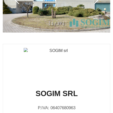
[
1
/
3
7
]
SOGIM SRL
P.IVA: 06407680963