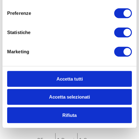
consenso
Preferenze
Statistiche
Marketing
Cod. 33990
Accetta tutti
Appartamento in Vendita
a Milano - * Forlanini, Ortomercato, V.le Corsica
Accetta selezionati
APPARTAMENTO IN VENDITA A REDDITO - V.LE
CORSICA AD.ZEMilano (MI) - Via Sanremo angolo
Rifiuta
Via DevotoAPPARTAMENTO RISTRUTTURATO ED
ARREDATO A NUOVO A REDDITOProponiamo...