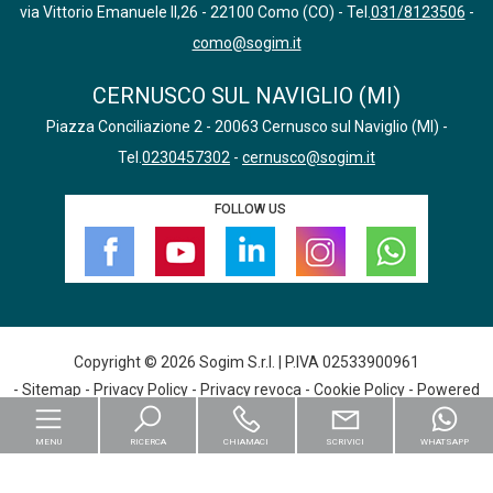
via Vittorio Emanuele II,26 - 22100 Como (CO) - Tel.
031/8123506
-
como@sogim.it
CERNUSCO SUL NAVIGLIO (MI)
Piazza Conciliazione 2 - 20063 Cernusco sul Naviglio (MI) -
Tel.
0230457302
-
cernusco@sogim.it
FOLLOW US
Copyright © 2026 Sogim S.r.l. | P.IVA 02533900961
-
Sitemap
-
Privacy Policy
-
Privacy revoca
-
Cookie Policy
- Powered
by
Gestim
MENU
RICERCA
CHIAMACI
SCRIVICI
WHATSAPP