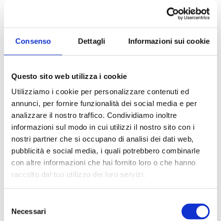
Appartamento in Vendita
a Muggiò
Consenso
Dettagli
Informazioni sui cookie
Luminoso quadrilocale con due terrazziA Muggiò, in
Via San Carlo, in una zona tranquilla a vocazione
residenziale, comoda con i mezzi e servizi
proponiamo...
Questo sito web utilizza i cookie
Utilizziamo i cookie per personalizzare contenuti ed
100 mq
1 Bagni
3 Camere
annunci, per fornire funzionalità dei social media e per
analizzare il nostro traffico. Condividiamo inoltre
informazioni sul modo in cui utilizzi il nostro sito con i
€ 300.000
nostri partner che si occupano di analisi dei dati web,
pubblicità e social media, i quali potrebbero combinarle
DETTAGLI
con altre informazioni che hai fornito loro o che hanno
raccolto dal tuo utilizzo dei loro servizi.
Selezione
Necessari
del