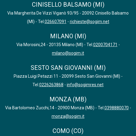
CINISELLO BALSAMO (MI)
Via Margherita De Vizzi Viganò 93/95 - 20092 Cinisello Balsamo
(MI) - Tel.
026607091
-
richieste@sogim.net
MILANO (MI)
Via Morosini,24 - 20135 Milano (MI) - Tel.
0200704171
-
milano@sogim.it
SESTO SAN GIOVANNI (MI)
Piazza Luigi Petazzi 11 - 20099 Sesto San Giovanni (MI) -
Tel.
0226263868
-
info@sogimres.net
MONZA (MB)
Via Bartolomeo Zucchi,14 - 20900 Monza (MB) - Tel.
0398880070
-
monza@sogim.it
COMO (CO)