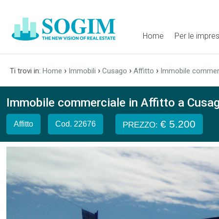
Home
Per le impre
›
›
›
›
Ti trovi in:
Home
Immobili
Cusago
Affitto
Immobile commer
Immobile commerciale in Affitto a Cusag
€ 5.200
Affitto
Cod. 22676
PREZZO: