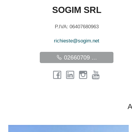
SOGIM SRL
P.IVA: 06407680963
richieste@sogim.net
02660709 ...
A