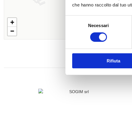
che hanno raccolto dal tuo uti
Selezione
+
Necessari
del
−
consenso
Rifiuta