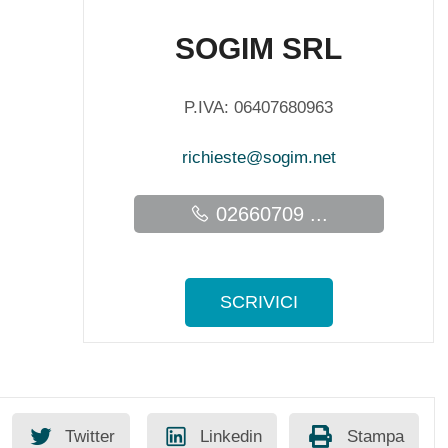
SOGIM SRL
P.IVA: 06407680963
richieste@sogim.net
02660709 ...
SCRIVICI
Twitter
Linkedin
Stampa