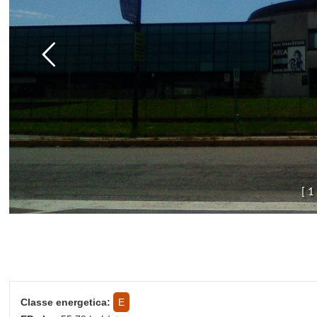
[
1
Classe energetica:
E