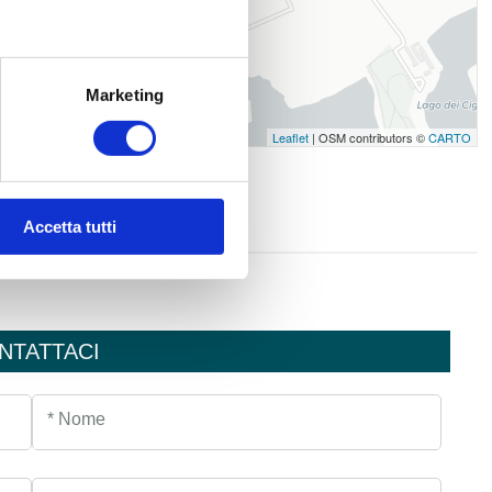
Marketing
Leaflet
| OSM contributors ©
CARTO
Accetta tutti
NTATTACI
* Nome