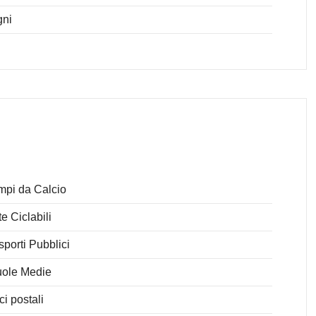
gni
pi da Calcio
te Ciclabili
sporti Pubblici
ole Medie
ici postali