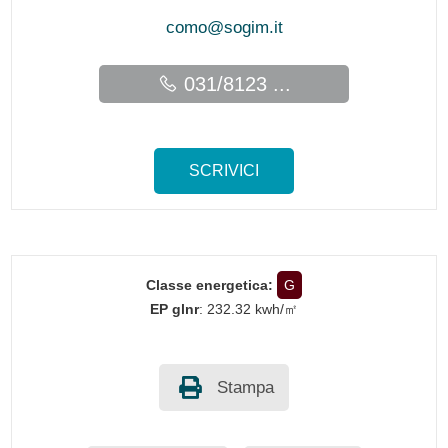
como@sogim.it
031/8123 ...
SCRIVICI
Classe energetica:
G
EP glnr
: 232.32 kwh/㎡
Stampa