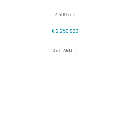
da costruirsi immobile industriale di 2.500 mq su...
2.600 mq
€ 2.250.000
DETTAGLI