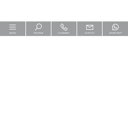
MENU
RICERCA
CHIAMACI
SCRIVICI
WHATSAPP
Home
Per le imprese
Logistica & Capital Market
Residenziali
[+]
Cantieri e Nuove Costruzioni