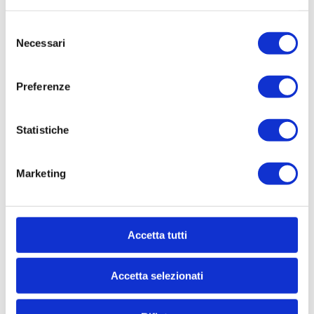
031/8123 ...
Selezione
Necessari
del
consenso
CONTATTACI
Preferenze
* Nome
Statistiche
Marketing
Cognome
* Telefono
Accetta tutti
Accetta selezionati
* Email