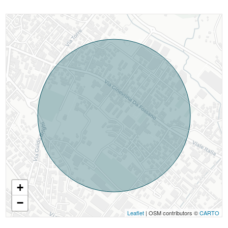
+
−
Leaflet
| OSM contributors ©
CARTO