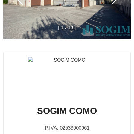
[
1
/
1
3
]
SOGIM COMO
P.IVA: 02533900961