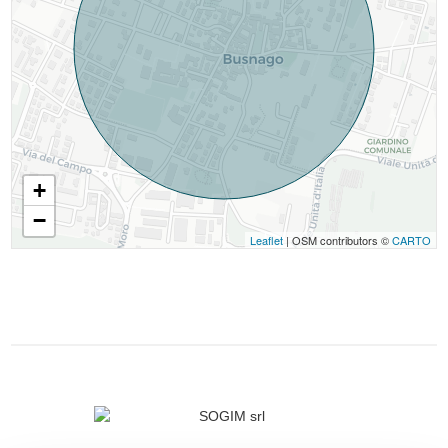
+
−
Leaflet
| OSM contributors ©
CARTO