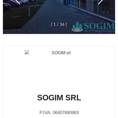
[
1
/
3
6
]
SOGIM SRL
P.IVA: 06407680963