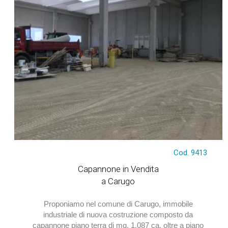
€ 2.065.300
Cod. 9413
Capannone in Vendita
a Carugo
Proponiamo nel comune di Carugo, immobile
industriale di nuova costruzione composto da
capannone piano terra di mq. 1.087 ca. oltre a piano