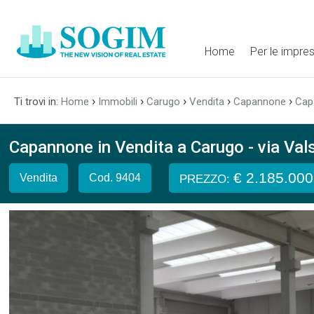
Home
Per le impre
›
›
›
›
›
Ti trovi in:
Home
Immobili
Carugo
Vendita
Capannone
Cap
Capannone in Vendita a Carugo - via Val
€ 2.185.000
Vendita
Cod. 9404
PREZZO: