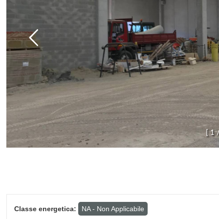
[
1
Classe energetica:
NA - Non Applicabile