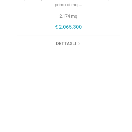
primo di mq....
2.174 mq
€ 2.065.300
DETTAGLI