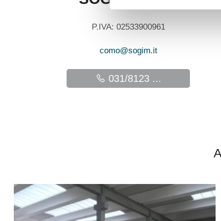
P.IVA: 02533900961
como@sogim.it
031/8123 ...
A