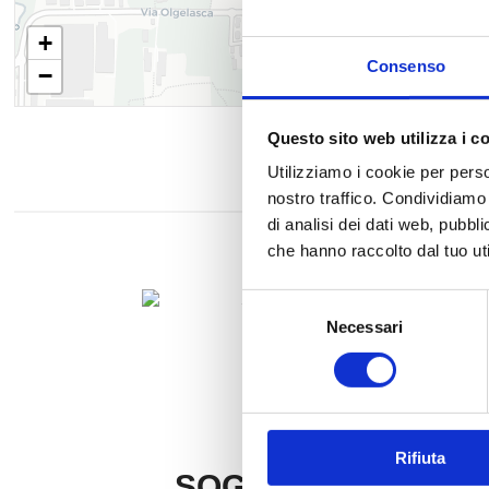
+
Consenso
−
Questo sito web utilizza i c
Utilizziamo i cookie per perso
nostro traffico. Condividiamo 
di analisi dei dati web, pubbl
che hanno raccolto dal tuo uti
Selezione
Necessari
del
consenso
Rifiuta
SOGIM COMO