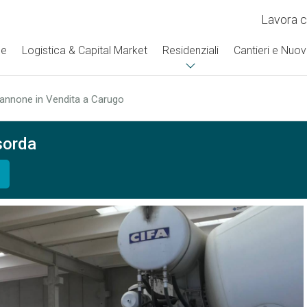
Lavora c
se
Logistica & Capital Market
Residenziali
Cantieri e Nuov
annone in Vendita a Carugo
sorda