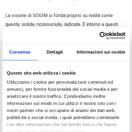
La visione di SOGIM si fonda proprio su realtà come
questa: solide, riconosciute, radicate. È intorno a questi
pilastri che si sviluppano anche i nostri nuovi concept
home, pensati per chi cerca un contesto professionale
strutturato, formativo e in costante evoluzione.
Consenso
Dettagli
Informazioni sui cookie
Vuoi fare parte di una realtà che unisce storia e visione,
Questo sito web utilizza i cookie
concretezza e crescita?
Utilizziamo i cookie per personalizzare contenuti ed
SOGIM Sesto è pronta ad accoglierti.
annunci, per fornire funzionalità dei social media e per
analizzare il nostro traffico. Condividiamo inoltre
informazioni sul modo in cui utilizzi il nostro sito con i
© 03/06/2025 di Monica de Luigi. Tutti i diritti riservati
nostri partner che si occupano di analisi dei dati web,
sulla presente pubblicazione, non riproducibile senza
pubblicità e social media, i quali potrebbero combinarle
l’espressa autorizzazione di Monica de Luigi, titolare del
con altre informazioni che hai fornito loro o che hanno
copyright.
raccolto dal tuo utilizzo dei loro servizi.