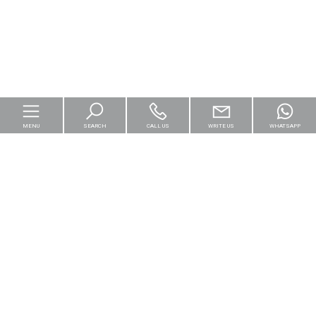
MENU
SEARCH
CALL US
WRITE US
WHATSAPP
Home
For business
Logistics