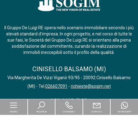
Il Gruppo De Luigi RE opera nello scenario immobiliare secondo i piú
elevati standard d'impresa. In ogni progetto, e nel corso di tutte le
sue fasi, le Societá del Gruppo De Luigi RE si orientano alla piena
soddisfazione del committente, curando la realizzazione di
immobili ineccepibili sotto il profilo della qualitá.
CINISELLO BALSAMO (MI)
Via Margherita De Vizzi Viganò 93/95 - 20092 Cinisello Balsamo
(MI) - Tel.
026607091
-
richieste@sogim.net
MILANO (MI)
Via Morosini,24 - 20135 Milano (MI) - Tel.
0200704171
-
MENU
RICERCA
CHIAMACI
SCRIVICI
WHATSAPP
milano@sogim.it
SESTO SAN GIOVANNI (MI)