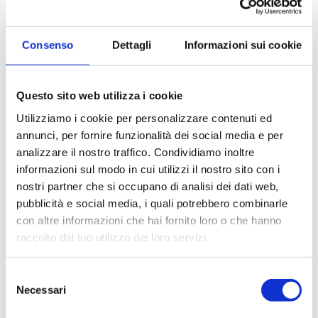
Comune
Consenso
Dettagli
Informazioni sui cookie
Prezzo da
Questo sito web utilizza i cookie
Prezzo a
Utilizziamo i cookie per personalizzare contenuti ed
annunci, per fornire funzionalità dei social media e per
analizzare il nostro traffico. Condividiamo inoltre
Totale mq da
informazioni sul modo in cui utilizzi il nostro sito con i
nostri partner che si occupano di analisi dei dati web,
pubblicità e social media, i quali potrebbero combinarle
Totale mq a
con altre informazioni che hai fornito loro o che hanno
raccolto dal tuo utilizzo dei loro servizi.
*
Compilando ed inviando questo modulo di
Selezione
richiesta, autorizzo il trattamento dei miei dati
Necessari
personali ai sensi dell'attuale normativa e confermo
del
di aver preso visione dell'informativa privacy.
consenso