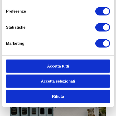
SevesoCapannone in vendita di mq 2.070 circa a
consenso
Lentate Sul SevesoProponiamo in vendita
Preferenze
capannone indipendente di mq....
2.070 mq
Statistiche
€ 1.190.000
Marketing
DETTAGLI
Accetta tutti
Accetta selezionati
Rifiuta