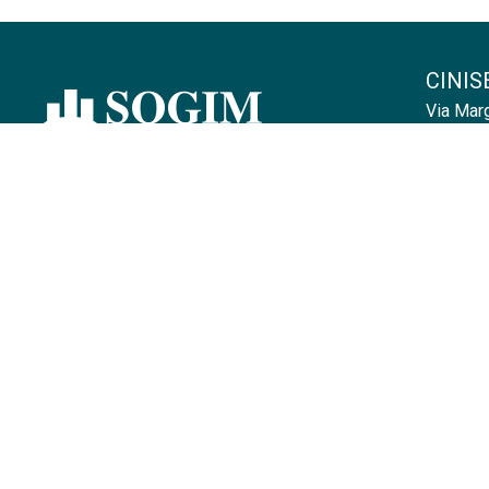
CINIS
Via Marg
MILAN
Via Moro
Il Gruppo De Luigi RE opera nello scenario
immobiliare secondo i piú elevati standard
SESTO
d'impresa. In ogni progetto, e nel corso di
tutte le sue fasi, le Societá del Gruppo De
Piazza L
Luigi RE si orientano alla piena
soddisfazione del committente, curando la
MONZ
realizzazione di immobili ineccepibili sotto
Via Bar
il profilo della qualitá.
COMO 
via Vitt