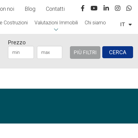
on noi
Blog
Contatti
e Costruzioni
Valutazioni Immobili
Chi siamo
IT
Prezzo
CERCA
PIÙ FILTRI