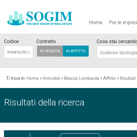
Home
Per le impre
Codice
Contratto
Cosa stai cercand
IN VENDITA
IN AFFITTO
Qualsiasi tipologi
›
›
›
›
Ti trovi in:
Home
Immobili
Massa Lombarda
Affitto
Risultati
Risultati della ricerca