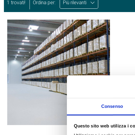
1 trovati!
Ordina per:
Più rilevanti
Consenso
Questo sito web utilizza i c
Cod. 252130