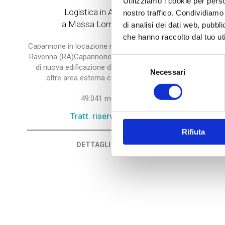
Utilizziamo i cookie per perso
Logistica in Affitto
nostro traffico. Condividiamo 
a Massa Lombarda
di analisi dei dati web, pubbl
che hanno raccolto dal tuo uti
Capannone in locazione nelle adiacenze di
Ravenna (RA)Capannone ad uso logistico
Selezione
di nuova edificazione di mq. 49.041 ca
Necessari
del
oltre area esterna ca ed uffici....
consenso
49.041 mq
Tratt. riservata
Rifiuta
DETTAGLI