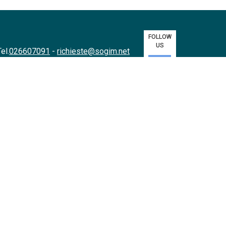
FOLLOW
US
el.
026607091
-
richieste@sogim.net
t
868
-
info@sogimres.net
a@sogim.it
@sogim.it