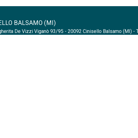
ELLO BALSAMO (MI)
herita De Vizzi Viganò 93/95 - 20092 Cinisello Balsamo (MI) - T
O (MI)
sini,24 - 20135 Milano (MI) - Tel.
0200704171
-
milano@sogim.i
 SAN GIOVANNI (MI)
uigi Petazzi 11 - 20099 Sesto San Giovanni (MI) - Tel.
0226263
A (MB)
tolomeo Zucchi,14 - 20900 Monza (MB) - Tel.
0398880070
-
monz
(CO)
orio Emanuele II,26 - 22100 Como (CO) - Tel.
031/8123506
-
como