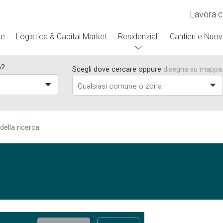
Lavora c
se
Logistica & Capital Market
Residenziali
Cantieri e Nuov
o?
Scegli dove cercare oppure
disegna su mappa
a
Qualsiasi comune o zona
 della ricerca